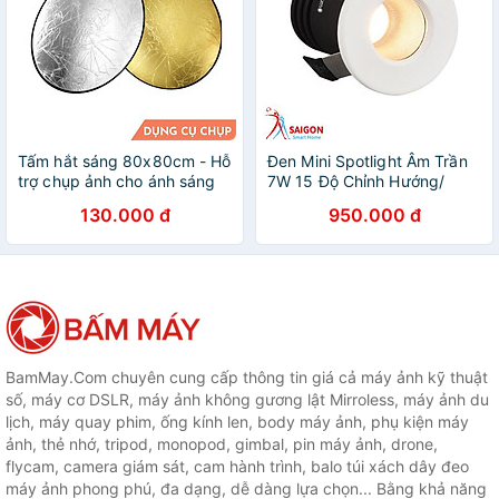
Tấm hắt sáng 80x80cm - Hỗ
Đen Mini Spotlight Âm Trần
trợ chụp ảnh cho ánh sáng
7W 15 Độ Chỉnh Hướng/
tự nhiên
Lumi/ Hàng chính hãng
130.000 đ
950.000 đ
BamMay.Com chuyên cung cấp thông tin giá cả máy ảnh kỹ thuật
số, máy cơ DSLR, máy ảnh không gương lật Mirroless, máy ảnh du
lịch, máy quay phim, ống kính len, body máy ảnh, phụ kiện máy
ảnh, thẻ nhớ, tripod, monopod, gimbal, pin máy ảnh, drone,
flycam, camera giám sát, cam hành trình, balo túi xách dây đeo
máy ảnh phong phú, đa dạng, dễ dàng lựa chọn... Bằng khả năng