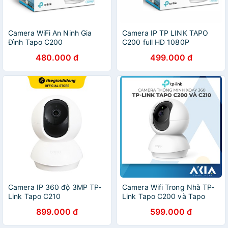
Camera WiFi An Ninh Gia
Camera IP TP LINK TAPO
Đình Tapo C200
C200 full HD 1080P
480.000 đ
499.000 đ
Camera IP 360 độ 3MP TP-
Camera Wifi Trong Nhà TP-
Link Tapo C210
Link Tapo C200 và Tapo
C210 - Camera xoay 360
899.000 đ
599.000 đ
độ, Phát hiện chuyển động,
Quay đêm hồng ngoại