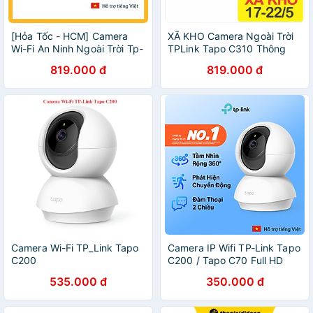
[Hỏa Tốc - HCM] Camera
XÃ KHO Camera Ngoài Trời
Wi-Fi An Ninh Ngoài Trời Tp-
TPLink Tapo C310 Thông
link Tapo C310 | Hàng Chính
Minh 3K HD Quản Lí App
819.000 đ
819.000 đ
Hãng | Bảo Hành 24 TH |
Đàm Thoại 2 Chiều Phát
Mimax Store
Hiện Chuyển Động
Camera Wi-Fi TP_Link Tapo
Camera IP Wifi TP-Link Tapo
C200
C200 / Tapo C70 Full HD
1080P Giám sát An Ninh -
535.000 đ
350.000 đ
Hàng Chính Hãng