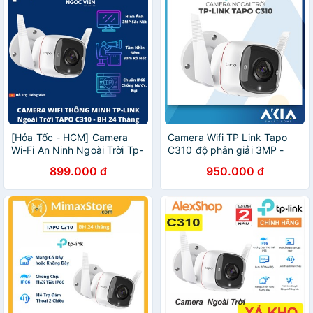
[Hỏa Tốc - HCM] Camera
Camera Wifi TP Link Tapo
Wi-Fi An Ninh Ngoài Trời Tp-
C310 độ phân giải 3MP -
link Tapo C310 | Hàng Chính
Camera ngoài trời, Chống
899.000 đ
950.000 đ
Hãng | Bảo Hành 24 TH |
nước IP67, Có quay đêm,
Ngocvien Store
Đàm thoại 2 chiều