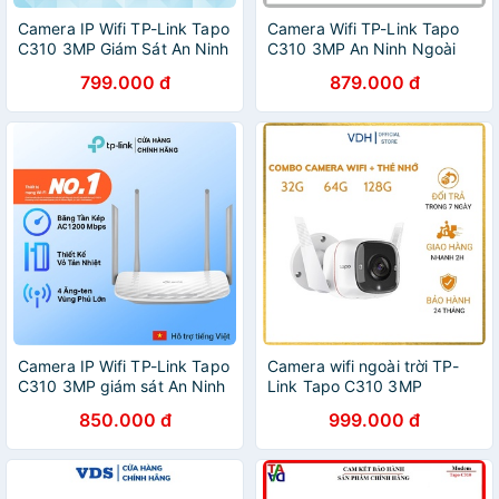
Camera IP Wifi TP-Link Tapo
Camera Wifi TP-Link Tapo
C310 3MP Giám Sát An Ninh
C310 3MP An Ninh Ngoài
Ngoài Trời - Hàng Chính
Trời - Bảo hành 2 năm Hàng
799.000 đ
879.000 đ
Hãng
Chính Hãng
Camera IP Wifi TP-Link Tapo
Camera wifi ngoài trời TP-
C310 3MP giám sát An Ninh
Link Tapo C310 3MP
Ngoài Trời - Bảo Hành Chính
camera ip không dây giám
850.000 đ
999.000 đ
Hãng 24 tháng
sát an ninh - Hàng chính
hãng