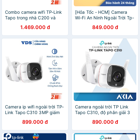
Combo camera wifi TP-Link
[Hỏa Tốc - HCM] Camera
Tapo trong nhà C200 và
Wi-Fi An Ninh Ngoài Trời Tp-
ngoài trời C310 hoàn hảo
link Tapo C310 | Hàng Chính
1.469.000 đ
849.000 đ
phân phối chính hãng-VDS
Hãng | Bảo Hành 24TH |
SHOP
LSB Store
Camera ip wifi ngoài trời TP-
Camera ngoài trời TP Link
Link Tapo C310 3MP giám
Tapo C310, độ phân giải 3
sát an ninh hình ảnh sắc nét
Megapixel, chống nước
899.000 đ
890.000 đ
chính hãng - VDS SHOP
IP66, phát hiện chuyển
động, đàm thoại 2 chiều