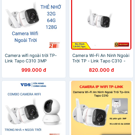
Camera wifi ngoài trời TP-
Camera Wi-Fi An Ninh Ngoài
Link Tapo C310 3MP
Trời TP - Link Tapo C310 -
camera ip giám sát an ninh
Hàng chính hãng - Bảo hành
999.000 đ
820.000 đ
kèm thẻ nhớ - VDS SHOP
24 tháng 1 đổi 1