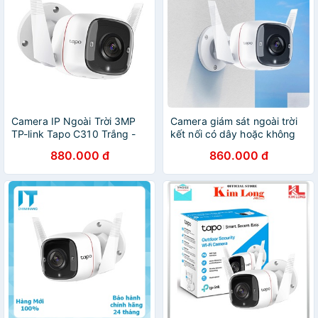
Camera IP Ngoài Trời 3MP
Camera giám sát ngoài trời
TP-link Tapo C310 Trắng -
kết nối có dây hoặc không
Bảo hành chính hãng 24
dây video 3MP tplink tapo
880.000 đ
860.000 đ
tháng
C310