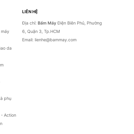
LIÊN HỆ
Địa chỉ:
Bấm Máy
Điện Biên Phủ, Phường
, máy
6, Quận 3, Tp.HCM
Email: lienhe@bammay.com
Bao da
ắm
m
à phụ
- Action
ện