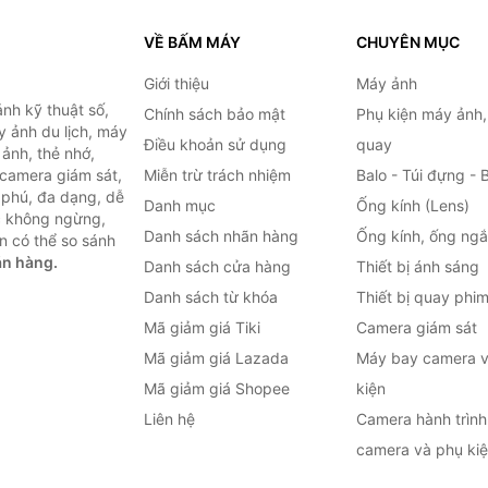
VỀ BẤM MÁY
CHUYÊN MỤC
Giới thiệu
Máy ảnh
nh kỹ thuật số,
Chính sách bảo mật
Phụ kiện máy ảnh
 ảnh du lịch, máy
Điều khoản sử dụng
quay
ảnh, thẻ nhớ,
 camera giám sát,
Miễn trừ trách nhiệm
Balo - Túi đựng - 
 phú, đa dạng, dễ
Danh mục
Ống kính (Lens)
c không ngừng,
Danh sách nhãn hàng
Ống kính, ống ng
n có thể so sánh
án hàng.
Danh sách cửa hàng
Thiết bị ánh sáng
Danh sách từ khóa
Thiết bị quay phi
Mã giảm giá Tiki
Camera giám sát
Mã giảm giá Lazada
Máy bay camera v
Mã giảm giá Shopee
kiện
Liên hệ
Camera hành trình 
camera và phụ ki