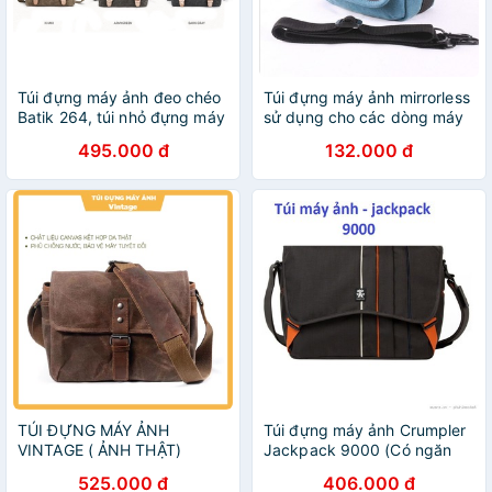
Túi đựng máy ảnh đeo chéo
Túi đựng máy ảnh mirrorless
Batik 264, túi nhỏ đựng máy
sử dụng cho các dòng máy
ảnh khoác vai
sony, fujifilm, panasonic,
495.000 đ
132.000 đ
máy film...kèm với lens kit
TÚI ĐỰNG MÁY ẢNH
Túi đựng máy ảnh Crumpler
VINTAGE ( ẢNH THẬT)
Jackpack 9000 (Có ngăn
đựng laptop)
525.000 đ
406.000 đ