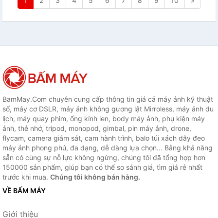
1
2
3
4
5
6
7
8
9
10
»
BamMay.Com chuyên cung cấp thông tin giá cả máy ảnh kỹ thuật
số, máy cơ DSLR, máy ảnh không gương lật Mirroless, máy ảnh du
lịch, máy quay phim, ống kính len, body máy ảnh, phụ kiện máy
ảnh, thẻ nhớ, tripod, monopod, gimbal, pin máy ảnh, drone,
flycam, camera giám sát, cam hành trình, balo túi xách dây đeo
máy ảnh phong phú, đa dạng, dễ dàng lựa chọn... Bằng khả năng
sẵn có cùng sự nỗ lực không ngừng, chúng tôi đã tổng hợp hơn
150000 sản phẩm, giúp bạn có thể so sánh giá, tìm giá rẻ nhất
trước khi mua.
Chúng tôi không bán hàng.
VỀ BẤM MÁY
Giới thiệu