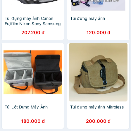
Túi đựng máy ảnh Canon
Túi đựng máy ảnh
Fujifilm Nikon Sony Samsung
- Túi chống sốc máy ảnh
207.200 đ
120.000 đ
máy quay phim Woflgang
Túi Lót Đựng Máy Ảnh
Túi đựng máy ảnh Mirroless
180.000 đ
200.000 đ