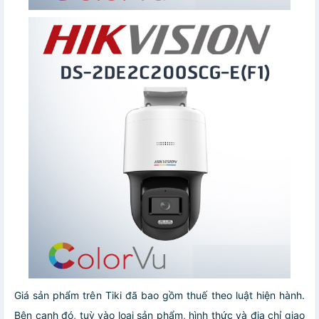
Giá sản phẩm trên Tiki đã bao gồm thuế theo luật hiện hành.
Bên cạnh đó, tuỳ vào loại sản phẩm, hình thức và địa chỉ giao