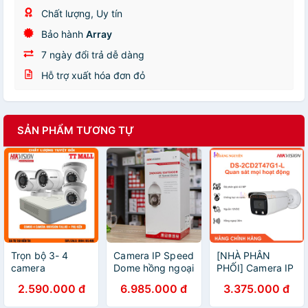
Chất lượng, Uy tín
Bảo hành
Array
7 ngày đổi trả dễ dàng
Hỗ trợ xuất hóa đơn đỏ
SẢN PHẨM TƯƠNG TỰ
Trọn bộ 3- 4
Camera IP Speed
[NHÀ PHÂN
camera
Dome hồng ngoại
PHỐI] Camera IP
HIKVISION B2
2.0 Megapixel
Color Vu DS-
2.590.000 đ
6.985.000 đ
3.375.000 đ
2.0 megapixel
HIKVISION DS-
2CD2T47G1-L
Full HD 1080P
2DE4225IW-DE -
4MP - Đèn Trợ