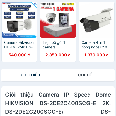
kèm HDD 500G
Hàng chính hãng
Sáng Tầm Xa
và dây liền
30m - Chuẩn
nguồn đúc sẵn
Chống Nước Và
Bụi Bẩn IP67
Camera Hikvision
Trọn bộ gói 1
Camera 4 in 1
HD-TVI 2MP DS-
camera
hồng ngoại 2.0
2CE16D3T-ITP
Hikvision/Dahua
Megapixel
540.000 đ
2.350.000 đ
1.370.000 đ
Hàng chính hãng
chính hãng độ
HIKVISION DS-
bảo hành 24
phân giải HD siêu
2CE19D3T-IT3ZF
tháng
nét
GIỚI THIỆU
CHI TIẾT
Giới thiệu Camera IP Speed Dome
HIKVISION DS-2DE2C400SCG-E 2K,
DS-2DE2C200SCG-E/ DS-