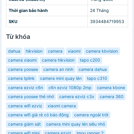
Thời gian bảo hành
24 Tháng
SKU
3934484719953
Từ khóa
dahua
hikvision
camera
xiaomi
camera kbvision
camera xiaomi
camera hikvision
tapo c200
camera yoosee
camera an ninh
camera dahua
camera tplink
camera mini quay lén
tapo c310
camera ezviz c6n
c6n ezviz 1080p 2mp
camera kbone
camera yoosee thẻ nhớ
camera ezviz c3x
camera 360
camera wifi ezviz
xiaomi camera
camera wifi giá rẻ có báo động
camera ngoài trời
camera giám sát
camera mini quay lén siêu nhỏ
camera wifi mini
camera ezviz
imou ranger 2