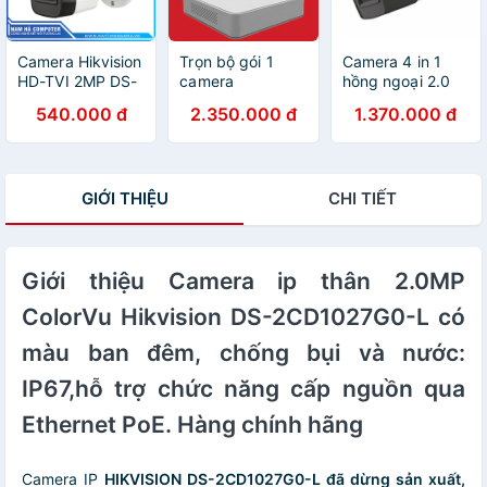
Camera Hikvision
Trọn bộ gói 1
Camera 4 in 1
HD-TVI 2MP DS-
camera
hồng ngoại 2.0
2CE16D3T-ITP
Hikvision/Dahua
Megapixel
540.000 đ
2.350.000 đ
1.370.000 đ
Hàng chính hãng
chính hãng độ
HIKVISION DS-
bảo hành 24
phân giải HD siêu
2CE19D3T-IT3ZF
tháng
nét
GIỚI THIỆU
CHI TIẾT
Giới thiệu Camera ip thân 2.0MP
ColorVu Hikvision DS-2CD1027G0-L có
màu ban đêm, chống bụi và nước:
IP67,hỗ trợ chức năng cấp nguồn qua
Ethernet PoE. Hàng chính hãng
Camera IP
HIKVISION DS-2CD1027G0-L đã dừng sản xuất,