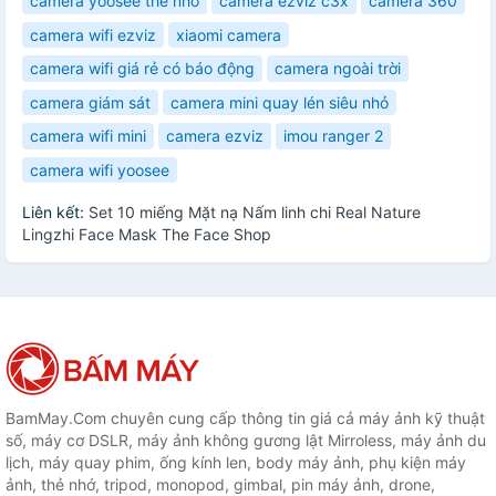
camera yoosee thẻ nhớ
camera ezviz c3x
camera 360
camera wifi ezviz
xiaomi camera
camera wifi giá rẻ có báo động
camera ngoài trời
camera giám sát
camera mini quay lén siêu nhỏ
camera wifi mini
camera ezviz
imou ranger 2
camera wifi yoosee
Liên kết:
Set 10 miếng Mặt nạ Nấm linh chi Real Nature
Lingzhi Face Mask The Face Shop
BamMay.Com chuyên cung cấp thông tin giá cả máy ảnh kỹ thuật
số, máy cơ DSLR, máy ảnh không gương lật Mirroless, máy ảnh du
lịch, máy quay phim, ống kính len, body máy ảnh, phụ kiện máy
ảnh, thẻ nhớ, tripod, monopod, gimbal, pin máy ảnh, drone,