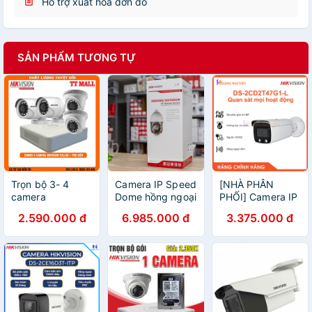
Hỗ trợ xuất hóa đơn đỏ
SẢN PHẨM TƯƠNG TỰ
Trọn bộ 3- 4
Camera IP Speed
[NHÀ PHÂN
camera
Dome hồng ngoại
PHỐI] Camera IP
HIKVISION B2
2.0 Megapixel
Color Vu DS-
2.590.000 đ
6.985.000 đ
3.375.000 đ
2.0 megapixel
HIKVISION DS-
2CD2T47G1-L
Full HD 1080P
2DE4225IW-DE -
4MP - Đèn Trợ
kèm HDD 500G
Hàng chính hãng
Sáng Tầm Xa
và dây liền
30m - Chuẩn
nguồn đúc sẵn
Chống Nước Và
Bụi Bẩn IP67