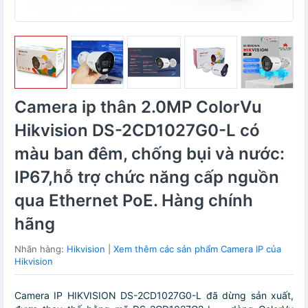
Camera ip thân 2.0MP ColorVu
Hikvision DS-2CD1027G0-L có
màu ban đêm, chống bụi và nước:
IP67,hỗ trợ chức năng cấp nguồn
qua Ethernet PoE. Hàng chính
hãng
Nhãn hàng:
Hikvision
|
Xem thêm các sản phẩm Camera IP của
Hikvision
Camera IP HIKVISION DS-2CD1027G0-L đã dừng sản xuất,