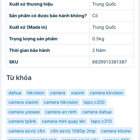
Xuất xứ thương hiệu
Trung Quốc
Sản phẩm có được bảo hành không?
Có
Xuất xứ (Made in)
Trung Quốc
Trọng lượng sản phẩm
0.5kg
Thời gian bảo hành
2 Năm
SKU
8829913381387
Từ khóa
dahua
hikvision
camera
xiaomi
camera kbvision
camera xiaomi
camera hikvision
tapo c200
camera yoosee
camera an ninh
camera dahua
camera tplink
camera mini quay lén
tapo c310
camera ezviz c6n
c6n ezviz 1080p 2mp
camera kbone