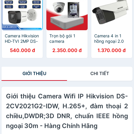
nguồn đúc sẵn
Chống Nước Và
Bụi Bẩn IP67
Camera Hikvision
Trọn bộ gói 1
Camera 4 in 1
HD-TVI 2MP DS-
camera
hồng ngoại 2.0
2CE16D3T-ITP
Hikvision/Dahua
Megapixel
540.000 đ
2.350.000 đ
1.370.000 đ
Hàng chính hãng
chính hãng độ
HIKVISION DS-
bảo hành 24
phân giải HD siêu
2CE19D3T-IT3ZF
tháng
nét
GIỚI THIỆU
CHI TIẾT
Giới thiệu Camera Wifi IP Hikvision DS-
2CV2021G2-IDW, H.265+, đàm thoại 2
chiều,DWDR;3D DNR, chuẩn IEEE hồng
ngoại 30m - Hàng Chính Hãng