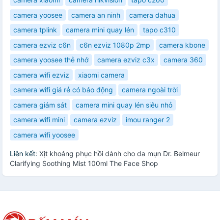
camera yoosee
camera an ninh
camera dahua
camera tplink
camera mini quay lén
tapo c310
camera ezviz c6n
c6n ezviz 1080p 2mp
camera kbone
camera yoosee thẻ nhớ
camera ezviz c3x
camera 360
camera wifi ezviz
xiaomi camera
camera wifi giá rẻ có báo động
camera ngoài trời
camera giám sát
camera mini quay lén siêu nhỏ
camera wifi mini
camera ezviz
imou ranger 2
camera wifi yoosee
Liên kết:
Xịt khoáng phục hồi dành cho da mụn Dr. Belmeur
Clarifying Soothing Mist 100ml The Face Shop