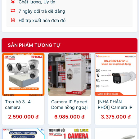
Chất lượng, Uy tín
7 ngày đổi trả dễ dàng
Hỗ trợ xuất hóa đơn đỏ
SẢN PHẨM TƯƠNG TỰ
Trọn bộ 3- 4
Camera IP Speed
[NHÀ PHÂN
camera
Dome hồng ngoại
PHỐI] Camera IP
HIKVISION B2
2.0 Megapixel
Color Vu DS-
2.590.000 đ
6.985.000 đ
3.375.000 đ
2.0 megapixel
HIKVISION DS-
2CD2T47G1-L
Full HD 1080P
2DE4225IW-DE -
4MP - Đèn Trợ
kèm HDD 500G
Hàng chính hãng
Sáng Tầm Xa
và dây liền
30m - Chuẩn