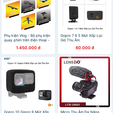
Phụ kiện Vlog - Bộ phụ kiện
Gopro 7 6 5 Mút Xốp Lọc
quay phim trên điện thoại -
Gió Thu Âm
Ngàm PT-2, Micro Boya
1.450.000 đ
60.000 đ
MM1, Led VL49, Tripod
MT03, Ngàm ST2
Gopro 10 Gopro 9 Mút Xốp
Micro Thu Âm Đa Năng