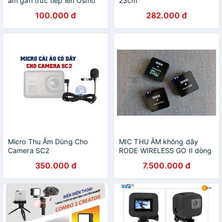
âm gắn trưc tiếp lên Osmo
23cm
DJI FM-15 FlexiMic
100.000 đ
282.000 đ
Micro Thu Âm Dùng Cho
MIC THU ÂM không dây
Camera SC2
RODE WIRELESS GO II dòng
2 người nói tốt nhất thế giới
350.000 đ
7.500.000 đ
(Hàng nhập khẩu chính
hãng)