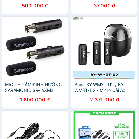
thu âm và sạc Type-C chính
thu âm tùy chỉnh góc độ
500.000 đ
37.000 đ
hãng XIAOMI
mixer khi ngồi thu âm tại
máy tính
MIC THU ÂM ĐỊNH HƯỚNG
Boya BY-WM3T-U2 / BY-
SARAMONIC SR- AXM3
WM3T-D2 - Micro Cài Áo
CHO MÁY ẢNH DSLR, QUAY
Không Dây 2.4GHz Cho Điện
1.800.000 đ
2.371.000 đ
PHIM
Thoại IOS, Android , Sử
Dụng 10 Giờ , Phạm Vi Thu
100m - Hàng chính hãng