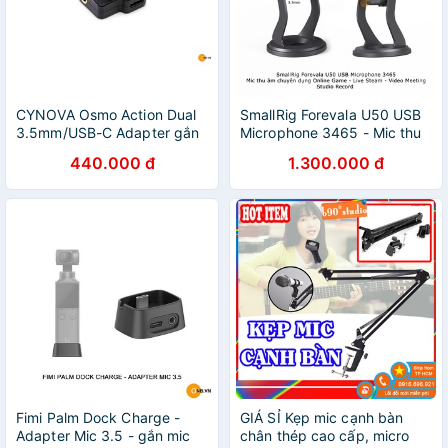
CYNOVA Osmo Action Dual
SmallRig Forevala U50 USB
3.5mm/USB-C Adapter gắn
Microphone 3465 - Mic thu
mic thu âm ngoài
âm Game - Live Steam -
440.000 đ
1.300.000 đ
Studio
Fimi Palm Dock Charge -
GIÁ SỈ Kẹp mic cạnh bàn
Adapter Mic 3.5 - gắn mic
chân thép cao cấp, micro