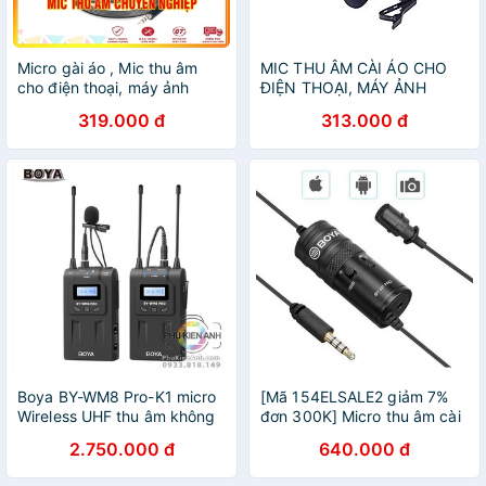
Micro gài áo , Mic thu âm
MIC THU ÂM CÀI ÁO CHO
cho điện thoại, máy ảnh
ĐIỆN THOẠI, MÁY ẢNH
Boya By-M1 , dài 6m - Hàng
DSLR, MÁY QUAY BOYA BY-
319.000 đ
313.000 đ
chính hãng
M1 hàng chính hãng
Boya BY-WM8 Pro-K1 micro
[Mã 154ELSALE2 giảm 7%
Wireless UHF thu âm không
đơn 300K] Micro thu âm cài
dây wireless.
áo BOYA BY-M1 Pro
2.750.000 đ
640.000 đ