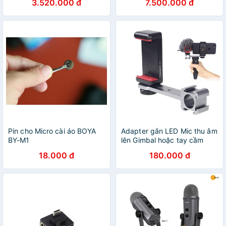
3.520.000 đ
7.500.000 đ
Pin cho Micro cài áo BOYA
Adapter gắn LED Mic thu âm
BY-M1
lên Gimbal hoặc tay cầm
quay video
18.000 đ
180.000 đ