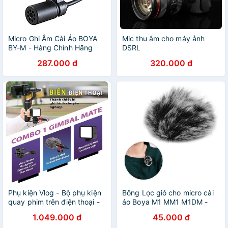
Micro Ghi Âm Cài Áo BOYA
Mic thu âm cho máy ảnh
BY-M - Hàng Chính Hãng
DSRL
287.000 đ
320.000 đ
Phụ kiện Vlog - Bộ phụ kiện
Bông Lọc gió cho micro cài
quay phim trên điện thoại -
áo Boya M1 MM1 M1DM -
Ngàm PT3, Led 49, Micro
Giảm tiếng ồn rít lọc âm
1.049.000 đ
45.000 đ
Boya By-MM1