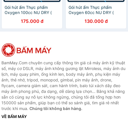
Gói hút ẩm Thực phẩm
Gói hút ẩm Thực phẩm
Oxygen 100cc NU DRY (
Oxygen 60cc NU DRY (
Hàng Chính Hãng ) dùng
Hàng Chính Hãng ) dùng
175.000 đ
130.000 đ
cho Bánh Trung Thu,các loại
cho Bánh Trung Thu,các loại
bánh, cá khô
bánh, cá khô
BamMay.Com chuyên cung cấp thông tin giá cả máy ảnh kỹ thuật
số, máy cơ DSLR, máy ảnh không gương lật Mirroless, máy ảnh du
lịch, máy quay phim, ống kính len, body máy ảnh, phụ kiện máy
ảnh, thẻ nhớ, tripod, monopod, gimbal, pin máy ảnh, drone,
flycam, camera giám sát, cam hành trình, balo túi xách dây đeo
máy ảnh phong phú, đa dạng, dễ dàng lựa chọn... Bằng khả năng
sẵn có cùng sự nỗ lực không ngừng, chúng tôi đã tổng hợp hơn
150000 sản phẩm, giúp bạn có thể so sánh giá, tìm giá rẻ nhất
trước khi mua.
Chúng tôi không bán hàng.
VỀ BẤM MÁY