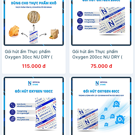
Gói hút ẩm Thực phẩm
Gói hút ẩm Thực phẩm
Oxygen 30cc NU DRY (
Oxygen 200cc NU DRY (
Hàng Chính Hãng ) dùng
Hàng Chính Hãng ) dùng
115.000 đ
75.000 đ
cho Bánh Trung Thu,các loại
cho Bánh Trung Thu,các loại
bánh, cá khô
bánh, cá khô