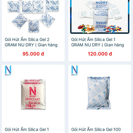
Gói Hút Ẩm Silica Gel 2
Gói Hút Ẩm Silica Gel 1
GRAM NU DRY ( Gian hàng
GRAM NU DRY ( Gian hàng
chính hãng ) dùng cho thực
chính hãng ) dùng cho dược
95.000 đ
120.000 đ
phẩm quần áo dày dép
phẩm đóng túi 1kg
đóng túi 1kg
Gói Hút Ẩm Silica Gel 1
Gói Hút Ẩm Silica Gel 100