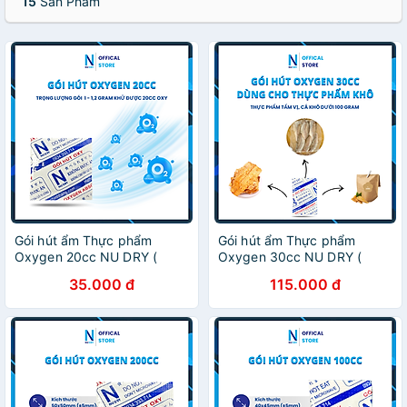
15
Sản Phẩm
Gói hút ẩm Thực phẩm
Gói hút ẩm Thực phẩm
Oxygen 20cc NU DRY (
Oxygen 30cc NU DRY (
Hàng Chính Hãng ) dùng
Hàng Chính Hãng ) dùng
35.000 đ
115.000 đ
cho Bánh Trung Thu,các loại
cho Bánh Trung Thu,các loại
bánh, cá khô
bánh, cá khô