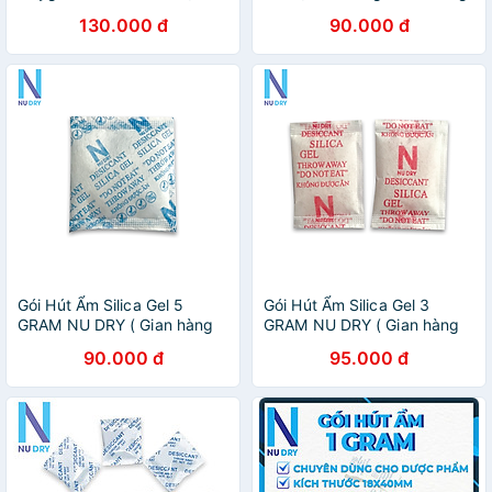
Hàng Chính Hãng ) dùng
) dùng cho thực phẩm quần
130.000 đ
90.000 đ
cho Bánh Trung Thu,các loại
áo giày dép đóng túi 1Kg
bánh, cá khô
Gói Hút Ẩm Silica Gel 5
Gói Hút Ẩm Silica Gel 3
GRAM NU DRY ( Gian hàng
GRAM NU DRY ( Gian hàng
chính hãng ) dùng cho thực
chính hãng ) dùng cho thực
90.000 đ
95.000 đ
phẩm quần áo dày dép
phẩm quần áo dày dép
đóng túi 1kg
đóng túi 1kg