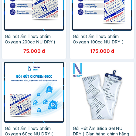
Gói hút ẩm Thực phẩm
Gói hút ẩm Thực phẩm
Oxygen 200cc NU DRY (
Oxygen 100cc NU DRY (
Hàng Chính Hãng ) dùng
Hàng Chính Hãng ) dùng
75.000 đ
175.000 đ
cho Bánh Trung Thu,các loại
cho Bánh Trung Thu,các loại
bánh, cá khô
bánh, cá khô
Gói hút ẩm Thực phẩm
Gói Hút Ẩm Silica Gel NU
Oxygen 60cc NU DRY (
DRY ( Gian hàng chính hãng