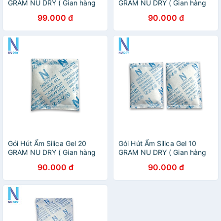
GRAM NU DRY ( Gian hàng
GRAM NU DRY ( Gian hàng
chính hãng ) dùng cho dược
chính hãng ) dùng cho máy
99.000 đ
90.000 đ
phẩm quần áo dày dép
ảnh túi xách quần áo giày
đóng túi 1kg
dép nhà kho đóng túi 1kg
Gói Hút Ẩm Silica Gel 20
Gói Hút Ẩm Silica Gel 10
GRAM NU DRY ( Gian hàng
GRAM NU DRY ( Gian hàng
chính hãng ) dùng cho máy
chính hãng ) dùng cho máy
90.000 đ
90.000 đ
ảnh túi xách quần áo giày
ảnh túi xách quần áo giày
dép nhà kho đóng túi 1kg
dép nhà kho đóng túi 1kg