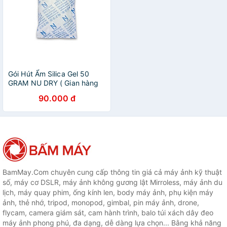
Gói Hút Ẩm Silica Gel 50
GRAM NU DRY ( Gian hàng
chính hãng ) dùng cho máy
90.000 đ
ảnh túi xách quần áo giày
dép nhà kho đóng túi 1kg
BamMay.Com chuyên cung cấp thông tin giá cả máy ảnh kỹ thuật
số, máy cơ DSLR, máy ảnh không gương lật Mirroless, máy ảnh du
lịch, máy quay phim, ống kính len, body máy ảnh, phụ kiện máy
ảnh, thẻ nhớ, tripod, monopod, gimbal, pin máy ảnh, drone,
flycam, camera giám sát, cam hành trình, balo túi xách dây đeo
máy ảnh phong phú, đa dạng, dễ dàng lựa chọn... Bằng khả năng